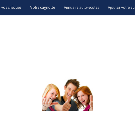
vos chèques
Votre cagnotte
Annuaire auto-écoles
Ajoutez votre au