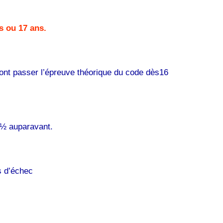
s ou 17 ans.
ront passer l’épreuve théorique du code dès16
s ½ auparavant.
s d’échec